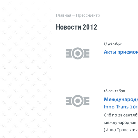
Главная
—
Пресс-центр
Новости 2012
13 декабря
Акты приемок
18 сентября
Международна
Inno Trans 20
С 18 по 23 сент
международная в
(Инно Транс 201