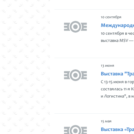
10 сентября
Международн
10 сентября в ч
выставка MSV — 
13 июня
Выставка "Тр
С 13-15 июня в 
состаялась 11-я
и Логистика", в
15 мая
Выставка «Тра