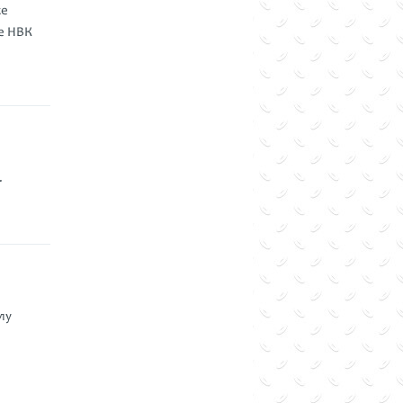
ке
е НВК
.
лу