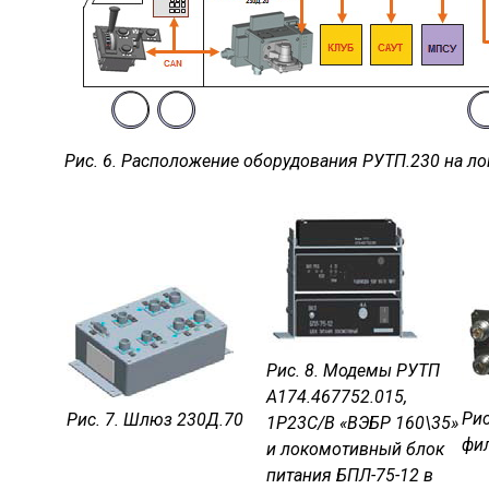
Рис. 6. Расположение оборудования РУТП.230 на л
Рис. 8. Модемы РУТП
А174.467752.015,
Рис
Рис. 7. Шлюз 230Д.70
1Р23С/В «ВЭБР 160\35»
фи
и локомотивный блок
питания БПЛ-75-12 в