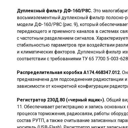
Дуплексный фильтр ДФ-160/Р8С.
Это малогабари
восьмиэлементный дуплексный фильтр полосно-р
модели ДФ-160/Р8С (рис. 9), который обеспечивае
передающего и приемного каналов в системах свя
с частотным разделением сигналов. Характеризуе
стабильностью параметров при воздействии разл
и климатических факторов. Дуплексный фильтр из
соответствии с требованиями ТУ 65 7700 5-003-62
Распределительная коробка А174.468347.012.
Она
предназначена для подсоединения радиостанции 
зависимости от конкретной конфигурации радиотр
Регистратор 230Д.80 («черный ящик»).
Общий вид
11. Обеспечивает регистрацию и запись основных
процесса торможения, радиосвязи, работы оборуд
состав РУТП, а также считывание записанных пар
носитель (USB-Flash). Регистратор может записыва