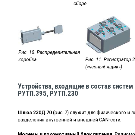
сборе
Рис. 10. Распределительная
коробка
Рис. 11. Регистратор 
(«черный ящик»)
Устройства, входящие в состав систем
РУТП.395, РУТП.230
Шлюз 230Д.70
(рис. 7) служит для физического и 
разделения внутренней и внешней CAN-сети.
Модемы и локомотивный блок питания.
Радиомо