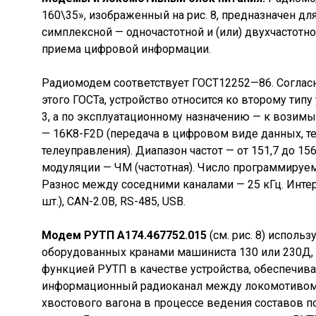
160\35», изображенный на рис. 8, предназначен дл
симплексной — одночастотной и (или) двухчастотно
приема цифровой информации.
Радиомодем соответствует ГОСТ12252—86. Соглас
этого ГОСТа, устройство относится ко второму тип
3, а по эксплуатационному назначению — к возимы
— 16K8-F2D (передача в цифровом виде данных, т
телеуправления). Диапазон частот — от 151,7 до 15
модуляции — ЧМ (частотная). Число программируем
Разнос между соседними каналами — 25 кГц. Интер
шт.), CAN-2.0B, RS-485, USB.
Модем РУТП А174.467752.015
(см. рис. 8) использ
оборудованных кранами машиниста 130 или 230Д, 
функцией РУТП в качестве устройства, обеспечи
информационный радиоканал между локомотивом
хвостового вагона в процессе ведения составов 