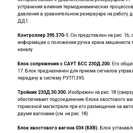
устранения влияния термодинамических процессо
давления в уравнительном резервуаре на работу д
ДД1.
Контроллер 395.370-1.
Он представлен на рис. 16,
информации о положении ручки крана машиниста 
каналу.
Блок сопряжения с САУТ БСС 230Д.200.
Его общий
17. Блок предназначен для приема сигналов управ
передачу в систему РУТП.395.
Тройник 230Д.30.300.
Изображен на рис. 18 (сверху
обеспечивает подсоединение блока хвостового ваг
тормозной магистрали при его размещении на ав
двумя вагонами (см. на рис. 18).
Блок хвостового вагона 034 (БХВ).
Блок устанавл