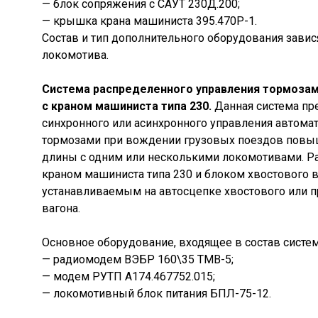
— блок сопряжения с САУТ 230Д.200;
— крышка крана машиниста 395.470Р-1.
Состав и тип дополнительного оборудования завися
локомотива.
Система распределенного управления тормозам
с краном машиниста типа 230.
Данная система пр
синхронного или асинхронного управления автома
тормозами при вождении грузовых поездов повы
длины с одним или несколькими локомотивами. Ра
краном машиниста типа 230 и блоком хвостового ва
устанавливаемым на автосцепке хвостового или 
вагона.
Основное оборудование, входящее в состав систе
— радиомодем ВЭБР 160\35 ТМВ-5;
— модем РУТП А174.467752.015;
— локомотивный блок питания БПЛ-75-12.