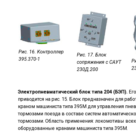
Рис. 16. Контроллер
Рис. 17. Блок
395.370-1
Р
сопряжения с САУТ
2
230Д.200
Электропневматический блок типа 204 (БЭП).
Его
приводится на рис. 15. Блок предназначен для раб
краном машиниста типа 395М для управления пне
тормозами поезда в составе систем автоматическ
тормозами. Область применения: локомотивы всех
оборудованные кранами машиниста типа 395М.