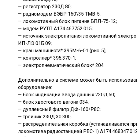
— регистратор 230Д.80;
— радиомодем ВЭБР 160\35 ТМВ-5;
— локомотивный блок питания БПЛ-75-12;
— модем РУТП А174.467752.015;
— источник электропитания локомотивной электро
ИП-ЛЭ 01Б.09;
— кран машиниста* 395М-6-01 (рис. 5);
— контроллер* 395.370-1;
— электропневматический блок* 204.
Дополнительно в системе может быть использов
оборудование:
— блок индикации ввода данных 230Д.50;
— блок хвостового вагона 034;
— дуплексный фильтр ДФ-160/Р8С;
— тройник 230Д.30.300;
— распределительная коробка (устанавливается п
локомотива радиостанцией РВС-1) А174.468347.012