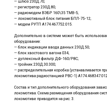
— шлюз 230Д.70;
— регистратор 230Д.80;
— радиомодем ВЭБР 160\35 ТМВ-5;
— локомотивный блок питания БПЛ-75-12;
— модем РУТП А174.467752.015.
Дополнительно в системе может быть использов
оборудование:
— блок индикации ввода данных 230Д.50;
— блок хвостового вагона 034;
— дуплексный фильтр ДФ-160/Р8С;
— тройник 230Д.30.300;
— распределительная коробка (устанавливается п
локомотива радиостанцией РВС-1) А174.468347.012
Состав и тип дополнительного оборудования завися
локомотива. Схема размещения оборудования сис
локомотиве приводится на рис. 3.